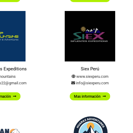
s Expeditions
Siex Perú
ountains
www.siexperu.com
ns22@gmail.com
info@siexperu.com
rmación
Mas información