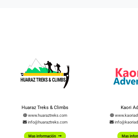
Huaraz Treks & Climbs
Kaori A
www.huaraztreks.com
www.kaoriad
info@huaraztreks.com
info@kaoriad
Mas información
Mas info