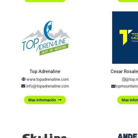
Top Adrenaline
Cesar Rosale
www.topadrenaline.com
@top.m
info@topadrenaline.com
topmountai
Mas información
Mas info