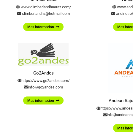
www.climberlandhuaraz.com/
www.andi
climberlandhz@hotmail.com
andinotr
Mas información
Mas info
Go2Andes
https://www.go2andes.com/
info@go2andes.com
Andean Raju
Mas información
https://www.andea
info@andeanra
Mas info