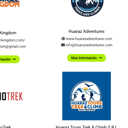
Huaraz Adventures
 Kingdom
www.huarazadventures.com
nkingdom.com/
info@huarazadventures.com
dom@gmail.com
Mas información
rmación
noTrek
Huaraz Tours Trek & Climb S.R.L