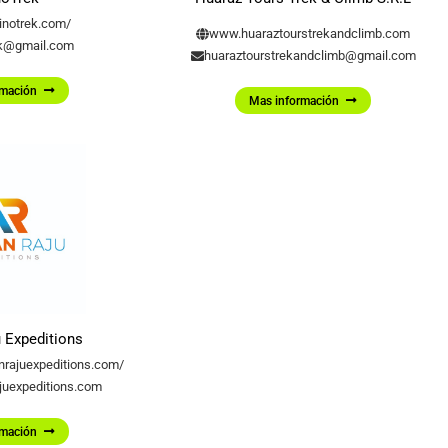
notrek.com/
www.huaraztourstrekandclimb.com
ek@gmail.com
huaraztourstrekandclimb@gmail.com
rmación
Mas información
 Expeditions
nrajuexpeditions.com/
juexpeditions.com
rmación