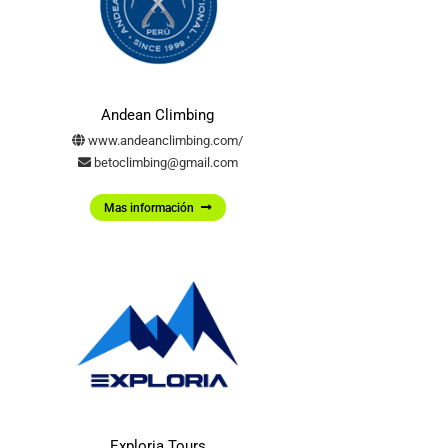
Andean Climbing
www.andeanclimbing.com/
betoclimbing@gmail.com
Mas información
Exploria Tours