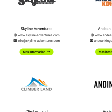
Skyline Adventures
Andean
www.skyline-adventures.com
www.andea
info@skyline-adventures.com
andeanking
Mas información
Mas info
Climber Land
Andi